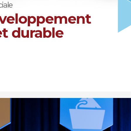
iale
développement
et durable