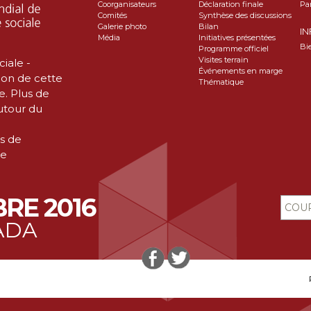
Coorganisateurs
Déclaration finale
Pa
Comités
Synthèse des discussions
Galerie photo
Bilan
I
Média
Initiatives présentées
Bi
Programme officiel
Visites terrain
iale -
Événements en marge
ion de cette
Thématique
e. Plus de
utour du
s de
le
RE 2016
ADA