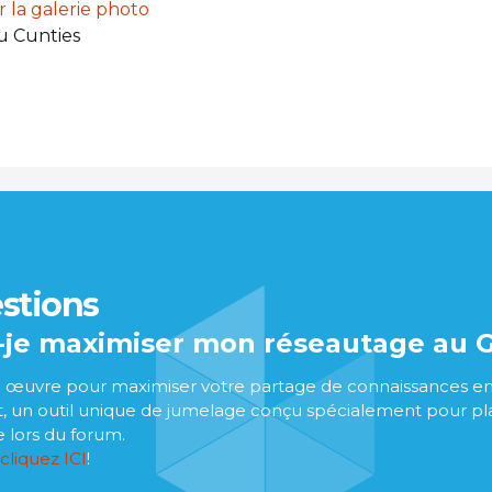
ir la galerie photo
u Cunties
estions
je maximiser mon réseautage au 
œuvre pour maximiser votre partage de connaissances en vo
 un outil unique de jumelage conçu spécialement pour pla
 lors du forum.
cliquez ICI
!