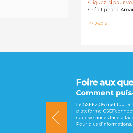
Cliquez ici pour vo
Crédit photo: Arna
14-10-2016
Foire aux qu
Comment puis-
Le GSEF2016 met tout en 
er souterrain, le Palais des
plateforme GSEFconnect,
connaissances face à face
Pour plus d’informations,